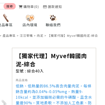
購物車
0
匯款通知
產品專區
店內環境
聯絡我們
>
產品專區
>
汪汪零嘴
>
肉泥
> 【獨家代理】Myvef韓國肉泥-綜合
【獨家代理】Myvef韓國肉
泥-綜合
型號 : 綜合40入
商品規格
低鈉、低熱量的86.5%高含肉量肉泥，每條
鈉含量約為0.04%-0.05%mg，熱量9-
10kcal。並添加貓咪必需的牛磺酸，且含水
量達90%，質地柔軟。不添加人工色素、防